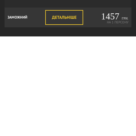
1457
ДЕТАЛЬНІШЕ
ЗАМОЖНИЙ
ГРН.
НА 1 ПЕРСОНУ
РОЗРАХУВАТИ ВАРТІСТЬ
Підбір меню під ваш бюджет і кількість персон
Допомога в організації: анімація, провідний
Введіть Ваше ім’я