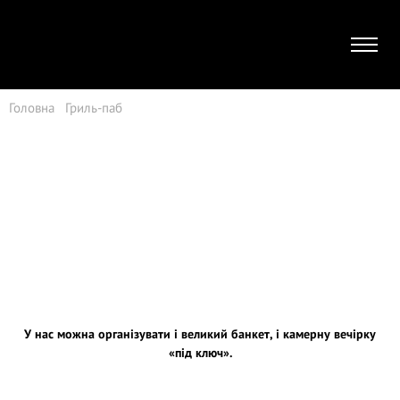
Головна
|
Гриль-паб
|
Банкети
ПОДАРУЙТЕ СОБІ
СПРАВЖНЄ
СВЯТО
У нас можна організувати і великий банкет, і камерну вечірку
«під ключ».