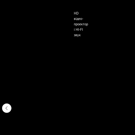
HD
відео-
проектор
і HI-FI
звук